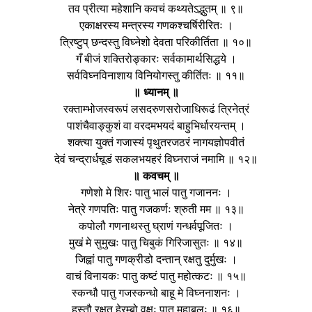
तव प्रीत्या महेशानि कवचं कथ्यतेऽद्भुतम् ॥ ९॥
एकाक्षरस्य मन्त्रस्य गणकश्चर्षिरीरितः ।
त्रिष्टुप् छन्दस्तु विघ्नेशो देवता परिकीर्तिता ॥ १०॥
गँ बीजं शक्तिरोङ्कारः सर्वकामार्थसिद्धये ।
सर्वविघ्नविनाशाय विनियोगस्तु कीर्तितः ॥ ११॥
॥ ध्यानम् ॥
रक्ताम्भोजस्वरूपं लसदरुणसरोजाधिरूढं त्रिनेत्रं
पाशंचैवाङ्कुशं वा वरदमभयदं बाहुभिर्धारयन्तम् ।
शक्त्या युक्तं गजास्यं पृथुतरजठरं नागयज्ञोपवीतं
देवं चन्द्रार्धचूडं सकलभयहरं विघ्नराजं नमामि ॥ १२॥
॥ कवचम् ॥
गणेशो मे शिरः पातु भालं पातु गजाननः ।
नेत्रे गणपतिः पातु गजकर्णः श्रुती मम ॥ १३॥
कपोलौ गणनाथस्तु घ्राणं गन्धर्वपूजितः ।
मुखं मे सुमुखः पातु चिबुकं गिरिजासुतः ॥ १४॥
जिह्वां पातु गणक्रीडो दन्तान् रक्षतु दुर्मुखः ।
वाचं विनायकः पातु कष्टं पातु महोत्कटः ॥ १५॥
स्कन्धौ पातु गजस्कन्धो बाहू मे विघ्ननाशनः ।
हस्तौ रक्षतु हेरम्बो वक्षः पातु महाबलः ॥ १६॥