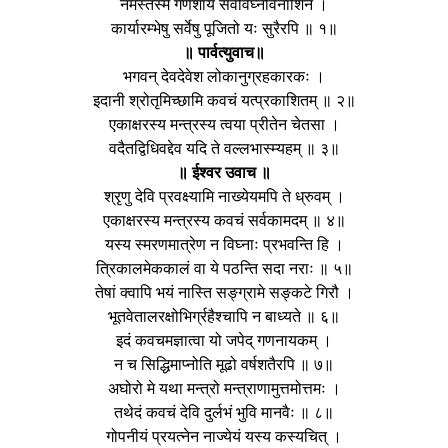
नमस्तस्मै गणेशाय सर्वविघ्नविनाशिने ।
कार्यारम्भेषु सर्वेषु पूजितो यः सुरैरपि ॥ १॥
॥ पार्वत्युवाच॥
भगवन् देवदेवेश लोकानुग्रहकारकः ।
इदानी श्रोतृमिच्छामि कवचं यत्प्रकाशितम् ॥ २॥
एकाक्षरस्य मन्त्रस्य त्वया प्रीतेन चेतसा ।
वदैतद्विधिवद्देव यदि ते वल्लभास्म्यहम् ॥ ३॥
॥ ईश्वर उवाच ॥
श्रृणु देवि प्रवक्ष्यामि नाख्येयमपि ते ध्रुवम् ।
एकाक्षरस्य मन्त्रस्य कवचं सर्वकामदम् ॥ ४॥
यस्य स्मरणमात्रेण न विघ्नाः प्रभवन्ति हि ।
त्रिकालमेककालं वा ये पठन्ति सदा नराः ॥ ५॥
तेषां क्वापि भयं नास्ति सङ्ग्रामे सङ्कटे गिरौ ।
भूतवेतालरक्षोभिर्ग्रहैश्चापि न बाध्यते ॥ ६॥
इदं कवचमज्ञात्वा यो जपेद् गणनायकम् ।
न च सिद्धिमाप्नोति मूढो वर्षशतैरपि ॥ ७॥
अघोरो मे यथा मन्त्रो मन्त्राणामुत्तमोत्तमः ।
तथेदं कवचं देवि दुर्लभं भुवि मानवैः ॥ ८॥
गोपनीयं प्रयत्नेन नाज्येयं यस्य कस्यचित् ।