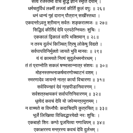
सत्वं रजस्तमो वाचं बुद्धिं ज्ञानं स्मृतिं दयाम् ।
धर्मचतुर्विधं लक्ष्मीं लज्जां कीर्तिं कुलं वपुः ॥ २६॥
धनं धान्यं गृहं दारान् पौत्रान् सखींस्तथा ।
एकदन्तोऽवतु श्रीमान् सर्वतः शङ्करात्मजः ॥ २७॥
सिद्धिदं कीर्तिदं देवि प्रपठेन्नियतः शुचिः ।
एककालं द्विकालं वापि भक्तिमान् ॥ २८॥
न तस्य दुर्लभं किञ्चित् त्रिषु लोकेषु विद्यते ।
सर्वपापविनिर्मुक्तो जायते भुवि मानवः ॥ २९॥
यं यं कामयते नित्यं सुदुर्लभमनोरथम् ।
तं तं प्राप्नोति सकलं षण्मासान्नात्र संशयः ॥ ३०॥
मोहनस्तम्भनाकर्षमारणोच्चाटनं वशम् ।
स्मरणादेव जायन्ते नात्र कार्या विचारणा ॥ ३१॥
सर्वविघ्नहरं देवं ग्रहपीडानिवारणम् ।
सर्वशत्रुक्षयकरं सर्वापत्तिनिवारणम् ॥ ३२॥
धृत्वेदं कवचं देवि यो जपेन्मन्त्रमुत्तमम् ।
न वाच्यते स विघ्नौघैः कदाचिदपि कुत्रचित् ॥ ३३॥
भूर्जे लिखित्वा विधिवद्धारयेद्यो नरः शुचिः ।
एकबाहो शिरः कण्ठे पूजयित्वा गणाधिपम् ॥ ३४॥
एकाक्षरस्य मन्त्रस्य कवचं देवि दुर्लभम् ।