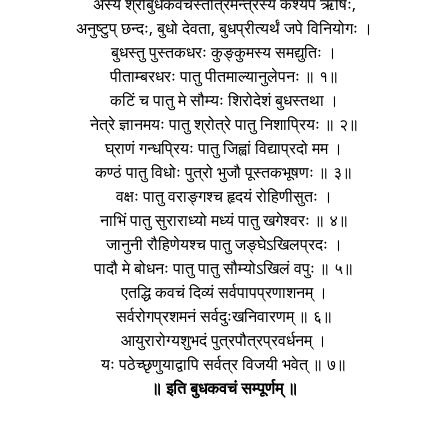
अस्य श्रीबुधकवचस्तोत्रमन्त्रस्य कश्यप ऋषिः,
अनुष्टुप् छन्दः, बुधो देवता, बुधप्रीत्यर्थं जपे विनियोगः ।
बुधस्तु पुस्तकधरः कुङ्कुमस्य समद्युतिः ।
पीताम्बरधरः पातु पीतमाल्यानुलेपनः ॥ १॥
कटिं च पातु मे सौम्यः शिरोदेशं बुधस्तथा ।
नेत्रे ज्ञानमयः पातु श्रोत्रे पातु निशाप्रियः ॥ २॥
घ्राणं गन्धप्रियः पातु जिह्वां विद्याप्रदो मम ।
कण्ठं पातु विधोः पुत्रो भुजौ पूस्तकभूषणः ॥ ३॥
वक्षः पातु वराङ्गश्च हृदयं रोहिणीसुतः ।
नाभिं पातु सुराराध्यो मध्यं पातु खगेश्वरः ॥ ४॥
जानुनी रौहिणेयश्च पातु जङ्घेऽखिलप्रदः ।
पादौ मे बोधनः पातु पातु सौम्योऽखिलं वपुः ॥ ५॥
एतद्धि कवचं दिव्यं सर्वपापप्रणाशनम् ।
सर्वरोगप्रशमनं सर्वदुःखनिवारणम् ॥ ६॥
आयुरारोग्यशुभदं पुत्रपौत्रप्रवर्धनम् ।
यः पठेच्छृणुयाद्वापि सर्वत्र विजयी भवेत् ॥ ७॥
॥ इति बुधकवचं सम्पूर्णम् ॥