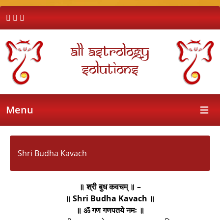
All Astrology
Solutions
Menu
Open 
Shri Budha Kavach
॥ श्री बुध कवचम् ॥ –
॥ Shri Budha Kavach ॥
॥ ॐ गण गणपतये नमः ॥