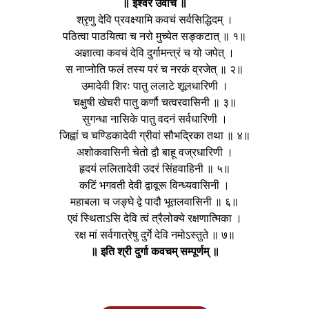
॥ ईश्वर उवाच ॥
श्रृणु देवि प्रवक्ष्यामि कवचं सर्वसिद्धिदम् ।
पठित्वा पाठयित्वा च नरो मुच्येत सङ्कटात् ॥ १॥
अज्ञात्वा कवचं देवि दुर्गामन्त्रं च यो जपेत् ।
स नाप्नोति फलं तस्य परं च नरकं व्रजेत् ॥ २॥
उमादेवी शिरः पातु ललाटे शूलधारिणी ।
चक्षुषी खेचरी पातु कर्णौ चत्वरवासिनी ॥ ३॥
सुगन्धा नासिके पातु वदनं सर्वधारिणी ।
जिह्वां च चण्डिकादेवी ग्रीवां सौभद्रिका तथा ॥ ४॥
अशोकवासिनी चेतो द्वौ बाहू वज्रधारिणी ।
हृदयं ललितादेवी उदरं सिंहवाहिनी ॥ ५॥
कटिं भगवती देवी द्वावूरू विन्ध्यवासिनी ।
महाबला च जङ्घे द्वे पादौ भूतलवासिनी ॥ ६॥
एवं स्थिताऽसि देवि त्वं त्रैलोक्ये रक्षणात्मिका ।
रक्ष मां सर्वगात्रेषु दुर्गे देवि नमोऽस्तुते ॥ ७॥
॥ इति श्री दुर्गा कवचम् सम्पूर्णम् ॥