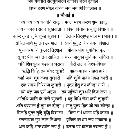
जय गणपति सद्गुणसदन कविवर बदन कृपाल ।
विघ्न हरण मंगल करण जय जय गिरिजालाल ॥
॥ चौपाई ॥
जय जय जय गणपति राजू । मंगल भरण करण शुभ काजू ॥
जय गजबदन सदन सुखदाता । विश्व विनायक बुद्धि विधाता ॥
वक्र तुण्ड शुचि शुण्ड सुहावन । तिलक त्रिपुण्ड भाल मन भावन ॥
राजित मणि मुक्तन उर माला । स्वर्ण मुकुट शिर नयन विशाला ॥
पुस्तक पाणि कुठार त्रिशूलं । मोदक भोग सुगन्धित फूलं ॥
सुन्दर पीताम्बर तन साजित । चरण पादुका मुनि मन राजित ॥
धनि शिवसुवन षडानन भ्राता । गौरी ललन विश्व-विधाता ॥
ऋद्धि सिद्धि तव चँवर सुधारे । मूषक वाहन सोहत द्वारे ॥
कहौं जन्म शुभ कथा तुम्हारी । अति शुचि पावन मंगल कारी ॥
एक समय गिरिराज कुमारी । पुत्र हेतु तप कीन्हा भारी ॥
भयो यज्ञ जब पूर्ण अनूपा । तब पहुँच्यो तुम धरि द्विज रूपा ॥
अतिथि जानि कै गौरी सुखारी । बहु विधि सेवा करी तुम्हारी ॥
अति प्रसन्न ह्वै तुम वर दीन्हा । मातु पुत्र हित जो तप कीन्हा ॥
मिलहि पुत्र तुहि बुद्धि विशाला । बिना गर्भ धारण यहि काला ॥
गणनायक गुण ज्ञान निधाना । पूजित प्रथम रूप भगवाना ॥
अस कहि अन्तर्ध्यान रूप ह्वै । पलना पर बालक स्वरूप ह्वै ॥