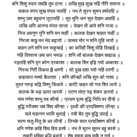
बनि शिशु रुदन जबहि तुम ठाना । लखि मुख सुख नहिं गौरि समाना ॥
सकल मगन सुख मंगल गावहिं । नभ ते सुरन सुमन वर्षावहिं ॥
शम्भु उमा बहुदान लुटावहिं । सुर मुनि जन सुत देखन आवहिं ॥
लखि अति आनन्द मंगल साजा । देखन भी आये शनि राजा ॥
निज अवगुण गुनि शनि मन माहीं । बालक देखन चाहत नाहीं ॥
गिरजा कछु मन भेद बढ़ायो । उत्सव मोर न शनि तुहि भायो ॥
कहन लगे शनि मन सकुचाई । का करिहौ शिशु मोहि दिखाई ॥
नहिं विश्वास उमा कर भयऊ । शनि सों बालक देखन कह्यऊ ॥
पड़तहिं शनि दृग कोण प्रकाशा । बालक शिर इड़ि गयो आकाशा ॥
गिरजा गिरीं विकल ह्वै धरणी । सो दुख दशा गयो नहिं वरणी ॥
हाहाकार मच्यो कैलाशा । शनि कीन्ह्यों लखि सुत को नाशा ॥
तुरत गरुड़ चढ़ि विष्णु सिधाये । काटि चक्र सो गज शिर लाये ॥
बालक के धड़ ऊपर धारयो । प्राण मंत्र पढ़ शंकर डारयो ॥
नाम गणेश शम्भु तब कीन्हे । प्रथम पूज्य बुद्धि निधि वर दीन्हे ॥
बुद्धि परीक्शा जब शिव कीन्हा । पृथ्वी की प्रदक्शिणा लीन्हा ॥
चले षडानन भरमि भुलाई । रची बैठ तुम बुद्धि उपाई ॥
चरण मातु-पितु के धर लीन्हें । तिनके सात प्रदक्शिण कीन्हें ॥
धनि गणेश कहि शिव हिय हरषे । नभ ते सुरन सुमन बहु बरसे ॥
तुम्हरी महिमा बुद्धि बड़ाई । शेष सहस मुख सकै न गाई ॥