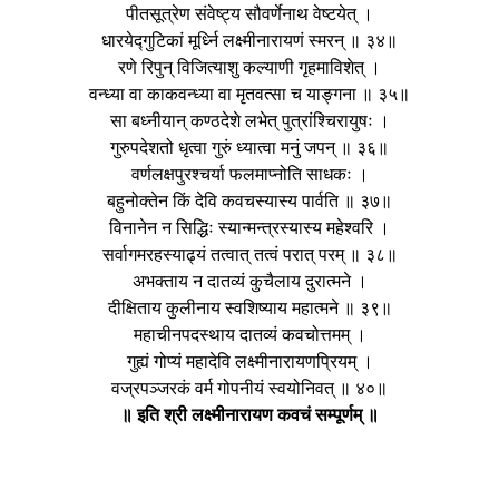
पीतसूत्रेण संवेष्ट्य सौवर्णेनाथ वेष्टयेत् ।
धारयेद्गुटिकां मूर्ध्नि लक्ष्मीनारायणं स्मरन् ॥ ३४॥
रणे रिपुन् विजित्याशु कल्याणी गृहमाविशेत् ।
वन्ध्या वा काकवन्ध्या वा मृतवत्सा च याङ्गना ॥ ३५॥
सा बध्नीयान् कण्ठदेशे लभेत् पुत्रांश्चिरायुषः ।
गुरुपदेशतो धृत्वा गुरुं ध्यात्वा मनुं जपन् ॥ ३६॥
वर्णलक्षपुरश्चर्या फलमाप्नोति साधकः ।
बहुनोक्तेन किं देवि कवचस्यास्य पार्वति ॥ ३७॥
विनानेन न सिद्धिः स्यान्मन्त्रस्यास्य महेश्वरि ।
सर्वागमरहस्याढ्यं तत्वात् तत्वं परात् परम् ॥ ३८॥
अभक्ताय न दातव्यं कुचैलाय दुरात्मने ।
दीक्षिताय कुलीनाय स्वशिष्याय महात्मने ॥ ३९॥
महाचीनपदस्थाय दातव्यं कवचोत्तमम् ।
गुह्यं गोप्यं महादेवि लक्ष्मीनारायणप्रियम् ।
वज्रपञ्जरकं वर्म गोपनीयं स्वयोनिवत् ॥ ४०॥
॥ इति श्री लक्ष्मीनारायण कवचं सम्पूर्णम् ॥