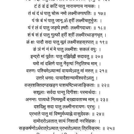
टं ठं डं ढं कटिं पातु नारायणाय नायकः ।
तं थं दं धं पातु चोरू नमो लक्ष्मीजगत्पतिः ॥ १७॥
पं फं बं भं पातु जानू ॐ ह्रीं लक्ष्मीचतुर्भुजः ।
यं रं लं वं पातु जङ्घे ह्सौः लक्ष्मीगदाधरः ॥ १८॥
शं षं सं हं पातु गुल्फौ ह्रीं श्रीं लक्ष्मीरथाङ्गभृत् ।
ळं क्षः पादौ सदा पातु मूलं लक्ष्मीसहस्रपात् ॥ १९॥
ङं ञं णं नं मं मे पातु लक्ष्मीशः सकलं वपुः ।
इन्द्रो मां पूर्वतः पातु वह्निर्वह्नौ सदावतु ॥ २०॥
यमो मां दक्षिणे पातु नैरृत्यां निरृतिश्च माम् ।
वरुणः पश्चिमेऽव्यान्मां वायव्येऽवतु मां मरुत् ॥ २१॥
उत्तरे धनदः पायादैशान्यामीश्वरोऽवतु ।
वज्रशक्तिदण्डखड्ग पाशयष्टिध्वजाङ्किताः ॥ २२॥
सशूलाः सर्वदा पान्तु दिगीशाः परमार्थदाः ।
अनन्तः पात्वधो नित्यमूर्ध्वे ब्रह्मावताच्च माम् ॥ २३॥
दशदिक्षु सदा पातु लक्ष्मीनारायणः प्रभुः ।
प्रभाते पातु मां विष्णुर्मध्याह्ने वासुदेवकः ॥ २४॥
दामोदरोऽवतात् सायं निशादौ नरसिंहकः ।
सङ्कर्षणोऽर्धरात्रेऽव्यात् प्रभातेऽव्यात् त्रिविक्रमः ॥ २५॥