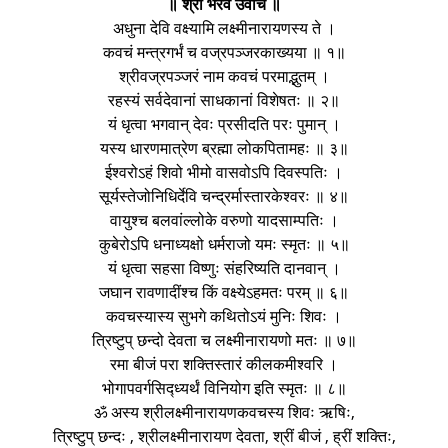
॥ श्री भैरव उवाच ॥
अधुना देवि वक्ष्यामि लक्ष्मीनारायणस्य ते ।
कवचं मन्त्रगर्भं च वज्रपञ्जरकाख्यया ॥ १॥
श्रीवज्रपञ्जरं नाम कवचं परमाद्भुतम् ।
रहस्यं सर्वदेवानां साधकानां विशेषतः ॥ २॥
यं धृत्वा भगवान् देवः प्रसीदति परः पुमान् ।
यस्य धारणमात्रेण ब्रह्मा लोकपितामहः ॥ ३॥
ईश्वरोऽहं शिवो भीमो वासवोऽपि दिवस्पतिः ।
सूर्यस्तेजोनिधिर्देवि चन्द्रर्मास्तारकेश्वरः ॥ ४॥
वायुश्च बलवांल्लोके वरुणो यादसाम्पतिः ।
कुबेरोऽपि धनाध्यक्षो धर्मराजो यमः स्मृतः ॥ ५॥
यं धृत्वा सहसा विष्णुः संहरिष्यति दानवान् ।
जघान रावणादींश्च किं वक्ष्येऽहमतः परम् ॥ ६॥
कवचस्यास्य सुभगे कथितोऽयं मुनिः शिवः ।
त्रिष्टुप् छन्दो देवता च लक्ष्मीनारायणो मतः ॥ ७॥
रमा बीजं परा शक्तिस्तारं कीलकमीश्वरि ।
भोगापवर्गसिद्ध्यर्थं विनियोग इति स्मृतः ॥ ८॥
ॐ अस्य श्रीलक्ष्मीनारायणकवचस्य शिवः ऋषिः,
त्रिष्टुप् छन्दः , श्रीलक्ष्मीनारायण देवता, श्रीं बीजं , ह्रीं शक्तिः,