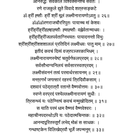
अनिरुद्धः सर्वकालं विश्वक्सेनश्च सर्वतः ।
रणे राजकुले द्युते विवादे शत्रुसङ्कटे
ॐ ह्रीं ह्सौः ह्रीं श्रीं मूलं लक्ष्मीनारायणोऽवतु ॥ २६॥
ॐॐॐरणराजचौररिपुतः पायाच्च मां केशवः
ह्रींह्रींह्रींहह्हाह्सौः ह्सह्सौः वह्नेर्वतान्माधवः ।
ह्रींह्रींह्रींजलपर्वताग्निभयतः पायादनन्तो विभुः
श्रींश्रींश्रींशशशाललं प्रतिदिनं लक्ष्मीधवः पातु माम् ॥ २७॥
इतीदं कवचं दिव्यं वज्रपञ्जरकाभिधम् ।
लक्ष्मीनारायणस्येष्टं चतुर्वर्गफलप्रदम् ॥ २८॥
सर्वसौभाग्यनिलयं सर्वसारस्वतप्रदम् ।
लक्ष्मीसंवननं तत्वं परमार्थरसायनम् ॥ २९॥
मन्त्रगर्भं जगत्सारं रहस्यं त्रिदिवौकसाम् ।
दशवारं पठेद्रात्रौ रतान्ते वैष्णवोत्तमः ॥ ३०॥
स्वप्ने वरप्रदं पश्येल्लक्ष्मीनारायणं सुधीः ।
त्रिसन्ध्यं यः पठेन्नित्यं कवचं मन्मुखोदितम् ॥ ३१॥
स याति परमं धाम वैष्णवं वैष्णवेश्वरः ।
महाचीनपदस्थोऽपि यः पठेदात्मचिन्तकः ॥ ३२॥
आनन्दपूरितस्तूर्णं लभेद् मोक्षं स साधकः ।
गन्धाष्टकेन विलिखेद्रवौ भूर्जे जपन्मनुम् ॥ ३३॥