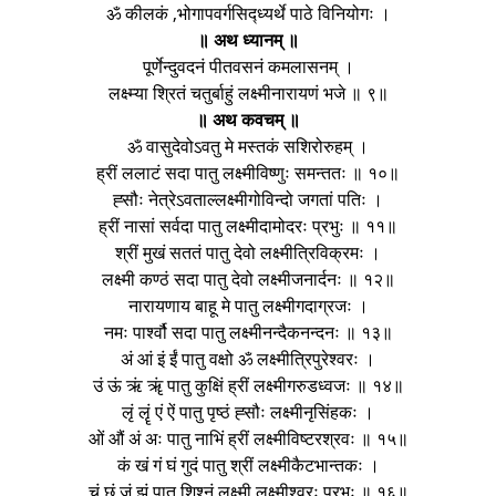
ॐ कीलकं ,भोगापवर्गसिद्ध्यर्थे पाठे विनियोगः ।
॥ अथ ध्यानम् ॥
पूर्णेन्दुवदनं पीतवसनं कमलासनम् ।
लक्ष्म्या श्रितं चतुर्बाहुं लक्ष्मीनारायणं भजे ॥ ९॥
॥ अथ कवचम् ॥
ॐ वासुदेवोऽवतु मे मस्तकं सशिरोरुहम् ।
ह्रीं ललाटं सदा पातु लक्ष्मीविष्णुः समन्ततः ॥ १०॥
ह्सौः नेत्रेऽवताल्लक्ष्मीगोविन्दो जगतां पतिः ।
ह्रीं नासां सर्वदा पातु लक्ष्मीदामोदरः प्रभुः ॥ ११॥
श्रीं मुखं सततं पातु देवो लक्ष्मीत्रिविक्रमः ।
लक्ष्मी कण्ठं सदा पातु देवो लक्ष्मीजनार्दनः ॥ १२॥
नारायणाय बाहू मे पातु लक्ष्मीगदाग्रजः ।
नमः पार्श्वौ सदा पातु लक्ष्मीनन्दैकनन्दनः ॥ १३॥
अं आं इं ईं पातु वक्षो ॐ लक्ष्मीत्रिपुरेश्वरः ।
उं ऊं ऋं ॠं पातु कुक्षिं ह्रीं लक्ष्मीगरुडध्वजः ॥ १४॥
लृं लॄं एं ऐं पातु पृष्ठं ह्सौः लक्ष्मीनृसिंहकः ।
ओं औं अं अः पातु नाभिं ह्रीं लक्ष्मीविष्टरश्रवः ॥ १५॥
कं खं गं घं गुदं पातु श्रीं लक्ष्मीकैटभान्तकः ।
चं छं जं झं पातु शिश्र्नं लक्ष्मी लक्ष्मीश्वरः प्रभुः ॥ १६॥