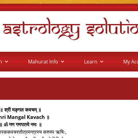
l Astrology Soluti
on
Mahurat Info
Learn
My Ac
॥ श्री मङ्गल कवचम् ॥
hri Mangal Kavach ॥
॥ ॐ गण गणपतये नमः ॥
गारककवचस्तोत्रमन्त्रस्य कश्यप ऋषिः,