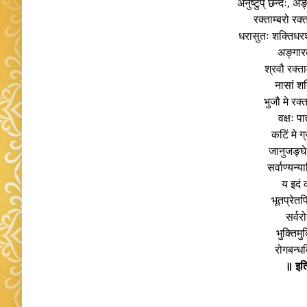
अनुष्टुप् छन्दः, अ
रक्ताम्बरो रक्
धरासुतः शक्तिधरश
अङ्गारक
श्रवौ रक्ता
नासां श
भुजौ मे रक
वक्षः प
कटिं मे 
जानुजङ्घे
सर्वाण्यन्
य इदं 
भूतप्रेतप
सर्वरो
भुक्तिमु
रोगबन्ध
॥ इति