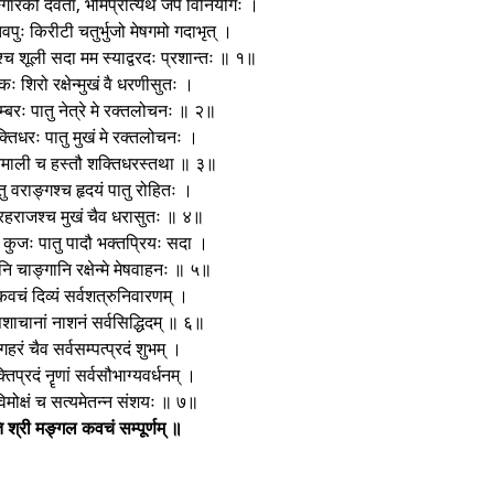
ङ्गारको देवता, भौमप्रीत्यर्थं जपे विनियोगः ।
तवपुः किरीटी चतुर्भुजो मेषगमो गदाभृत् ।
्च शूली सदा मम स्याद्वरदः प्रशान्तः ॥ १॥
ः शिरो रक्षेन्मुखं वै धरणीसुतः ।
म्बरः पातु नेत्रे मे रक्तलोचनः ॥ २॥
क्तिधरः पातु मुखं मे रक्तलोचनः ।
्तमाली च हस्तौ शक्तिधरस्तथा ॥ ३॥
ातु वराङ्गश्च हृदयं पातु रोहितः ।
ग्रहराजश्च मुखं चैव धरासुतः ॥ ४॥
 कुजः पातु पादौ भक्तप्रियः सदा ।
यानि चाङ्गानि रक्षेन्मे मेषवाहनः ॥ ५॥
कवचं दिव्यं सर्वशत्रुनिवारणम् ।
िशाचानां नाशनं सर्वसिद्धिदम् ॥ ६॥
गहरं चैव सर्वसम्पत्प्रदं शुभम् ।
क्तिप्रदं नॄणां सर्वसौभाग्यवर्धनम् ।
विमोक्षं च सत्यमेतन्न संशयः ॥ ७॥
 श्री मङ्गल कवचं सम्पूर्णम् ॥