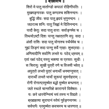
॥ ब्रह्मोवाच ॥
शिरो मे पातु मार्ताण्डो कपालं रोहिणीपतिः ।
मुखमङ्गारकः पातु कण्ठश्च शशिनन्दनः ।
बुद्धिं जीवः सदा पातु हृदयं भृगुनन्दनः ।
जठरञ्च शनिः पातु जिह्वां मे दितिनन्दनः ।
पादौ केतुः सदा पातु वाराः सर्वाङ्गमेव च ।
तिथयोऽष्टौ दिशः पान्तु नक्षत्राणि वपुः सदा ।
अंसौ राशिः सदा पातु योगाश्च स्थैर्यमेव च ।
गुह्यं लिङ्गं सदा पान्तु सर्वे ग्रहाः शुभप्रदाः ।
अणिमादीनि सर्वाणि लभते यः पठेद् ध्रुवम् ॥
एतां रक्षां पठेद् यस्तु भक्त्या स प्रयतः सुधीः ।
स चिरायुः सुखी पुत्री रणे च विजयी भवेत् ॥
अपुत्रो लभते पुत्रं धनार्थी धनमाप्नुयात् ।
दारार्थी लभते भार्यां सुरूपां सुमनोहराम् ।
रोगी रोगात्प्रमुच्येत बद्धो मुच्येत बन्धनात् ।
जले स्थले चान्तरिक्षे कारागारे विशेषतः ।
यः करे धारयेन्नित्यं भयं तस्य न विद्यते ।
ब्रह्महत्या सुरापानं स्तेयं गुर्वङ्गनागमः ।
सर्वपापैः प्रमुच्येत कवचस्य च धारणात् ॥