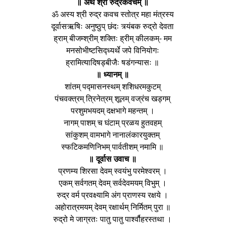
॥ अथ श्री रुद्रकवचम् ॥
ॐ अस्य श्री रुद्र कवच स्तोत्र महा मंत्रस्य
दूर्वासऋषिः अनुष्ठुप् छंदः त्र्यंबक रुद्रो देवता
ह्राम् बीजम्श्रीम् शक्तिः ह्रीम् कीलकम्- मम
मनसोभीष्टसिद्ध्यर्थे जपे विनियोगः
ह्रामित्यादिषड्बीजैः षडंगन्यासः ॥
॥ ध्यानम् ॥
शांतम् पद्मासनस्थम् शशिधरमकुटम्
पंचवक्त्रम् त्रिनेत्रम् शूलम् वज्रंच खड्गम्
परशुमभयदम् दक्षभागे महन्तम् ।
नागम् पाशम् च घंटाम् प्रळय हुतवहम्
सांकुशम् वामभागे नानालंकारयुक्तम्
स्फटिकमणिनिभम् पार्वतीशम् नमामि ॥
॥ दूर्वास उवाच ॥
प्रणम्य शिरसा देवम् स्वयंभु परमेश्वरम् ।
एकम् सर्वगतम् देवम् सर्वदेवमयम् विभुम् ।
रुद्र वर्म प्रवक्ष्यामि अंग प्राणस्य रक्षये ।
अहोरात्रमयम् देवम् रक्षार्थम् निर्मितम् पुरा ॥
रुद्रो मे जाग्रतः पातु पातु पार्श्वौहरस्तथा ।