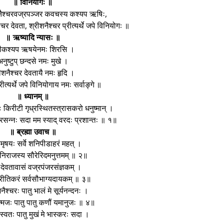
॥ विनियोगः ॥
नैश्चरवज्रपञ्जर कवचस्य कश्यप ऋषिः,
ैश्चर देवता, श्रीशनैश्चर प्रीत्यर्थे जपे विनियोगः ॥
॥ ऋष्यादि न्यासः ॥
रीकश्यप ऋषयेनमः शिरसि ।
अनुष्टुप् छन्दसे नमः मुखे ।
ीशनैश्चर देवतायै नमः हृदि ।
रीत्यर्थे जपे विनियोगाय नमः सर्वाङ्गे ॥
॥ ध्यानम् ॥
ः किरीटी गृध्रस्थितस्त्रासकरो धनुष्मान् ।
ः प्रसन्नः सदा मम स्याद् वरदः प्रशान्तः ॥ १॥
॥ ब्रह्मा उवाच ॥
्वमृषयः सर्वे शनिपीडाहरं महत् ।
िराजस्य सौरेरिदमनुत्तमम् ॥ २॥
देवतावासं वज्रपंजरसंज्ञकम् ।
्रीतिकरं सर्वसौभाग्यदायकम् ॥ ३॥
ैश्चरः पातु भालं मे सूर्यनन्दनः ।
ात्मजः पातु पातु कणौं यमानुजः ॥ ४॥
वस्वतः पातु मुखं मे भास्करः सदा ।