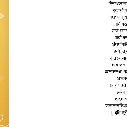
स्निग्धकण्ठ
स्कन्धौ 
वक्षः पातु
नाभिं ग्
ऊरू ममान
पादौ मन्
अंगोपांगान
इत्येतत्
न तस्य जा
व्यय-जन्म
कलत्रस्थो गत
अष्टमस्
कवचं पठते 
इत्येतत
द्वादशा
जन्मलग्नस्थित
॥ इति श्र