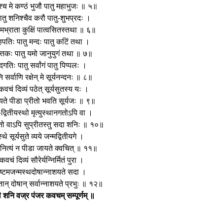
श्च मे कण्ठं भुजौ पातु महाभुजः ॥ ५॥
पातु शनिश्चैव करौ पातु-शुभप्रदः ।
 यमभ्राता कुक्षिं पात्वसितस्तथा ॥ ६॥
रहपतिः पातु मन्दः पातु कटिं तथा ।
्तकः पातु यमो जानुयुगं तथा ॥ ७॥
दगतिः पातु सर्वांगं पातु पिप्पलः ।
ि सर्वाणि रक्षेन् मे सूर्यनन्दनः ॥ ८॥
 कवचं दिव्यं पठेत् सूर्यसुतस्य यः ।
यते पीडा प्रीतो भवति सूर्यजः ॥ ९॥
-द्वितीयस्थो मृत्युस्थानगतोऽपि वा ।
ो वाऽपि सुप्रीतस्तु सदा शनिः ॥ १०॥
थे सूर्यसुते व्यये जन्मद्वितीयगे ।
नित्यं न पीडा जायते क्वचित् ॥ ११॥
्कवचं दिव्यं सौरेर्यन्निर्मितं पुरा ।
ऽष्टमजन्मस्थदोषान्नाशयते सदा ।
ान् दोषान् सर्वान्नाशयते प्रभुः ॥ १२॥
ी शनि वज्र पंजर कवचम् सम्पूर्णम् ॥