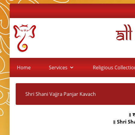
Al
Home
Services
Religious Collecti
Shri Shani Vajjra Panjar Kavach
॥ श
॥ Shri Sh