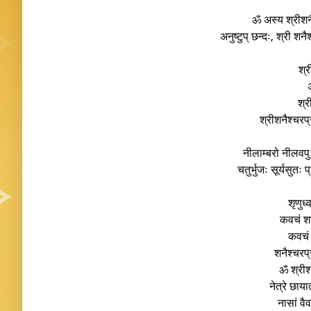
ॐ अस्य श्रीश
अनुष्टुप् छन्दः, श्री शन
श्
श्र
श्रीशनैश्चरप्
नीलाम्बरो नीलवपु
चतुर्भुजः सूर्यसुत
शृणुध
कवचं शन
कवचं 
शनैश्चरप
ॐ श्रीशन
नेत्रे छाय
नासां वै