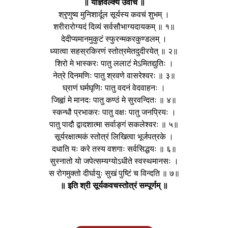
॥ याज्ञवल्क्य उवाच ॥
श्रृणुष्व मुनिशार्दूल सूर्यस्य कवचं शुभम् ।
शरीरारोग्यदं दिव्यं सर्वसौभाग्यदायकम् ॥ १॥
देदीप्यमानमुकुटं स्फुरन्मकरकुण्डलम् ।
ध्यात्वा सहस्रकिरणं स्तोत्रमेतदुदीरयेत् ॥ २॥
शिरो मे भास्करः पातु ललाटं मेऽमितद्युतिः ।
नेत्रे दिनमणिः पातु श्रवणे वासरेश्वरः ॥ ३॥
घ्राणं घर्मघृणिः पातु वदनं वेदवाहनः ।
जिह्वां मे मानदः पातु कण्ठं मे सुरवन्दितः ॥ ४॥
स्कन्धौ प्रभाकरः पातु वक्षः पातु जनप्रियः ।
पातु पादौ द्वादशात्मा सर्वाङ्गं सकलेश्वरः ॥ ५॥
सूर्यरक्षात्मकं स्तोत्रं लिखित्वा भूर्जपत्रके ।
दधाति यः करे तस्य वशगाः सर्वसिद्धयः ॥ ६॥
सुस्नातो यो जपेत्सम्यग्योऽधीते स्वस्थमानसः ।
स रोगमुक्तो दीर्घायुः सुखं पुष्टिं च विन्दति ॥ ७॥
॥ इति श्री सूर्यकवचस्तोत्रं सम्पूर्णम् ॥